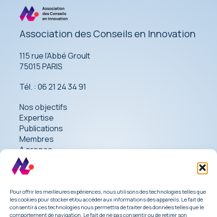
Association des Conseils en Innovation
115 rue l’Abbé Groult
75015 PARIS
Tél. : 06 21 24 34 91
Nos objectifs
Expertise
Publications
Membres
A propos
Contact
Pour offrir les meilleures expériences, nous utilisons des technologies telles que
les cookies pour stocker et/ou accéder aux informations des appareils. Le fait de
consentir à ces technologies nous permettra de traiter des données telles que le
comportement de navigation. Le fait de ne pas consentir ou de retirer son
Mentions légales