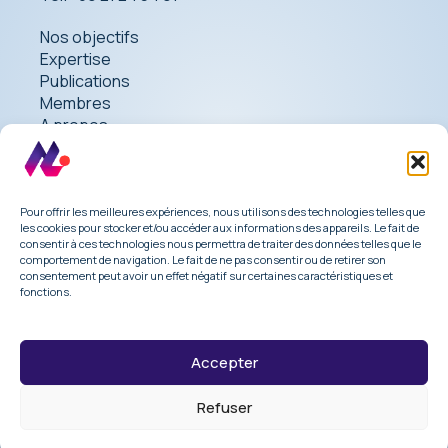
Nos objectifs
Expertise
Publications
Membres
A propos
Contact
Pour offrir les meilleures expériences, nous utilisons des technologies telles que
les cookies pour stocker et/ou accéder aux informations des appareils. Le fait de
consentir à ces technologies nous permettra de traiter des données telles que le
comportement de navigation. Le fait de ne pas consentir ou de retirer son
Mentions légales
consentement peut avoir un effet négatif sur certaines caractéristiques et
Code de conduite
fonctions.
Accepter
© 2026 Copyright ACI.
Refuser