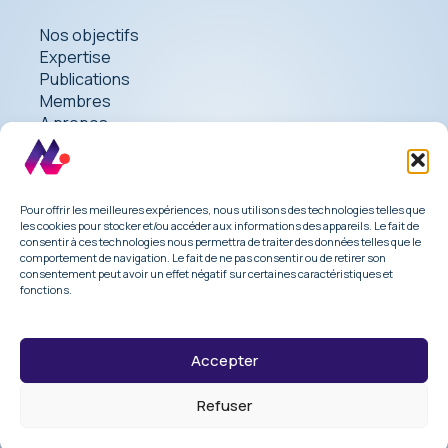
Nos objectifs
Expertise
Publications
Membres
A propos
Contact
Pour offrir les meilleures expériences, nous utilisons des technologies telles que
les cookies pour stocker et/ou accéder aux informations des appareils. Le fait de
consentir à ces technologies nous permettra de traiter des données telles que le
comportement de navigation. Le fait de ne pas consentir ou de retirer son
Mentions légales
consentement peut avoir un effet négatif sur certaines caractéristiques et
Code de conduite
fonctions.
Accepter
© 2026 Copyright ACI.
Refuser